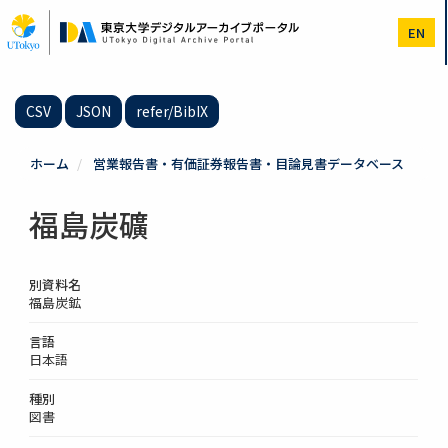
メ
イ
EN
ン
コ
ン
テ
CSV
JSON
refer/BibIX
ン
ツ
に
ホーム
営業報告書・有価証券報告書・目論見書データベース
移
動
福島炭礦
別資料名
福島炭鉱
言語
日本語
種別
図書