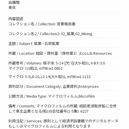
出版地
東京
内容記述
コレクション名 / Collection: 営業報告書
コレクション名2 / Collection2: 02_鉱業;02_Mining
主題 / Subject: 鉱業--石炭鉱業
所蔵 / Location: 経図・資料室（保存庫3）;Eco.Lib.Resources
所蔵巻号 / Volumes: 冊子体: 5-14 [欠:7](大9-昭5), II-B:F:3.0
マイクロ: 11(昭2), mf96:w1:0652
マイクロ: 5-6,8-10,12-14(大9-昭5), mf96:w1:1132
資料区分 / Document Categoly: 企業資料;Enterprises
公開方法 / Media Type: マイクロフィルム;Microfilm
備考 / Coments: マイクロフィルムの所蔵: 経図恵須取炭鉱に合併
して東北企業となる(昭16)会社番号(1-5集): 6227
利用注記 / Services: 原則として経済学図書館でのデジタルデータ
もしくはマイクロフィルムによる利用となります