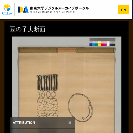
メ
イ
EN
ン
コ
ン
テ
ン
ツ
に
移
動