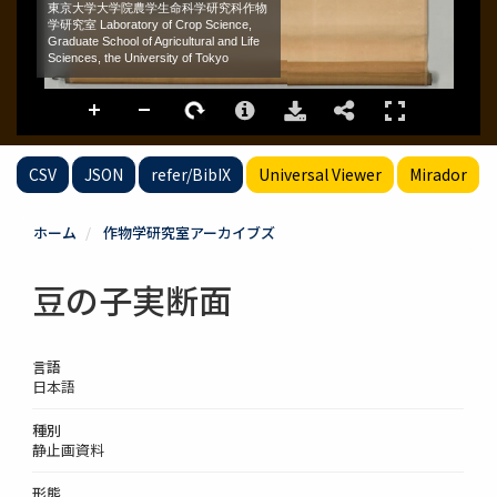
CSV
JSON
refer/BibIX
Universal Viewer
Mirador
ホーム
作物学研究室アーカイブズ
豆の子実断面
言語
日本語
種別
静止画資料
形態