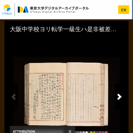
メ
イ
EN
ン
コ
ン
テ
ン
ツ
に
移
動