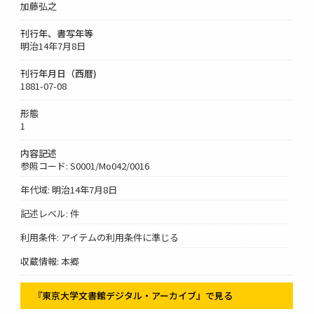
加藤弘之
刊行年、書写年等
明治14年7月8日
刊行年月日（西暦)
1881-07-08
形態
1
内容記述
参照コード: S0001/Mo042/0016
年代域: 明治14年7月8日
記述レベル: 件
利用条件: アイテムの利用条件に準じる
収蔵情報: 本郷
『東京大学文書館デジタル・アーカイブ』で見る