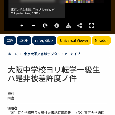
CSV
JSON
refer/BibIX
Universal Viewer
Mirador
ホーム
東京大学文書館デジタル・アーカイブ
大阪中学校ヨリ転学一級生
ハ是非被差許度ノ件
種別
図書
編著者
（差）官立学務局長文部権大書記官濱尾新 （受）東京大学総理