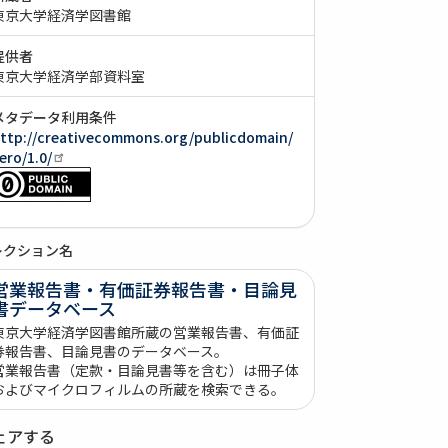
東京大学経済学図書館
提供者
東京大学経済学部資料室
メタデータ利用条件
ttp://creativecommons.org/publicdomain/
ero/1.0/
レクション名
営業報告書・有価証券報告書・目論見
書データベース
東京大学経済学図書館所蔵の営業報告書、有価証
券報告書、目論見書のデータベース。
営業報告書（定款・目論見書等を含む）は冊子体
およびマイクロフィルムの所蔵を検索できる。
ェアする