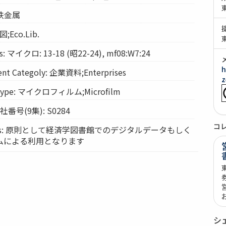
 非鉄金属
図;Eco.Lib.
 マイクロ: 13-18 (昭22-24), mf08:W7:24
h
t Categoly: 企業資料;Enterprises
z
Type: マイクロフィルム;Microfilm
会社番号(9集): S0284
コ
vices: 原則として経済学図書館でのデジタルデータもしく
ムによる利用となります
シ