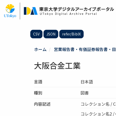
メ
イ
ン
コ
ン
テ
CSV
JSON
refer/BibIX
ン
ツ
に
ホーム
営業報告書・有価証券報告書・目
移
動
大阪合金工業
言語
日本語
種別
図書
内容記述
コレクション名 / Co
コレクション名2 / Col