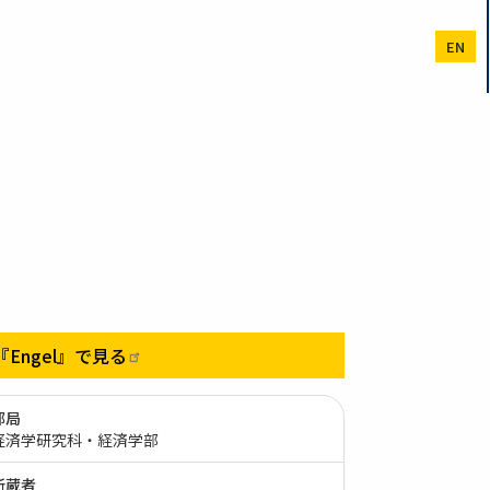
EN
『Engel』で見る
部局
経済学研究科・経済学部
所蔵者