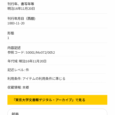
刊行年、書写年等
明治16年11月20日
刊行年月日（西暦)
1883-11-20
形態
1
内容記述
参照コード: S0001/Mo072/0052
年代域: 明治16年11月20日
記述レベル: 件
利用条件: アイテムの利用条件に準じる
収蔵情報: 本郷
『東京大学文書館デジタル・アーカイブ』で見る
部局