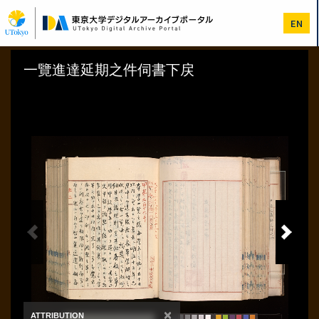
メ
イ
EN
ン
コ
ン
テ
ン
ツ
に
移
動