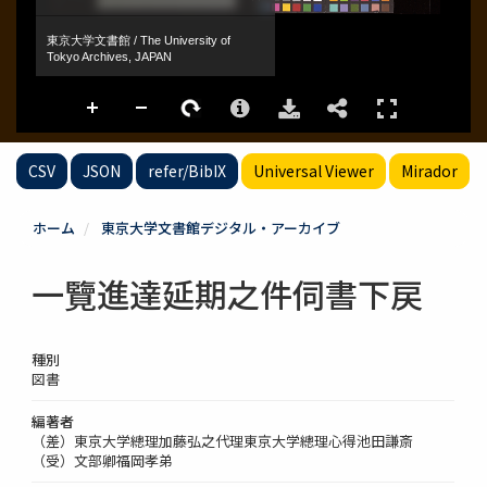
CSV
JSON
refer/BibIX
Universal Viewer
Mirador
ホーム
東京大学文書館デジタル・アーカイブ
一覽進達延期之件伺書下戻
種別
図書
編著者
（差）東京大学總理加藤弘之代理東京大学總理心得池田謙斎
（受）文部卿福岡孝弟