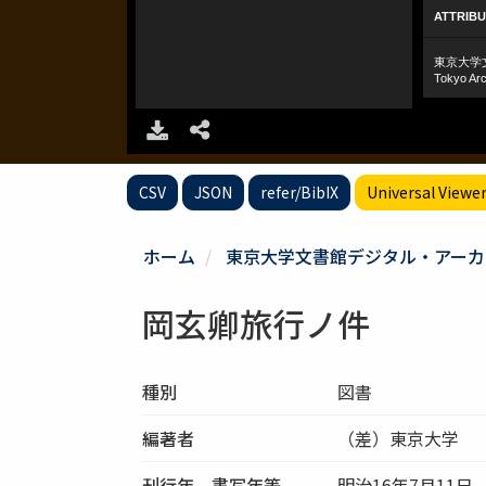
CSV
JSON
refer/BibIX
Universal Viewe
ホーム
東京大学文書館デジタル・アーカ
岡玄卿旅行ノ件
種別
図書
編著者
（差）東京大学 
刊行年、書写年等
明治16年7月11日