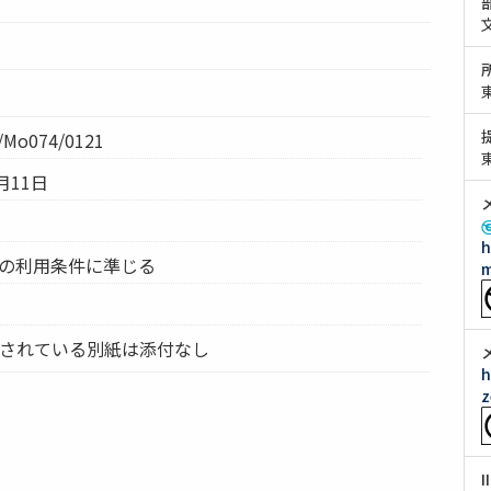
Mo074/0121
月11日
h
ムの利用条件に準じる
m
及されている別紙は添付なし
h
z