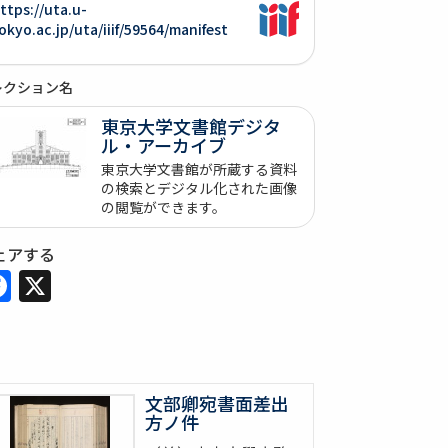
ttps://uta.u-
okyo.ac.jp/uta/iiif/59564/manifest
レクション名
東京大学文書館デジタ
ル・アーカイブ
東京大学文書館が所蔵する資料
の検索とデジタル化された画像
の閲覧ができます。
ェアする
Facebook
X
文部卿宛書面差出
方ノ件