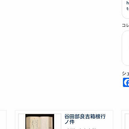
h
t
コ
シ
谷田部良吉箱根行
ノ件