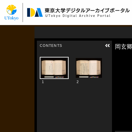
メ
イ
ン
コ
ン
テ
ン
ツ
に
移
動