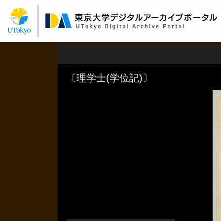
メ
イ
ン
コ
ン
テ
ン
ツ
に
移
動