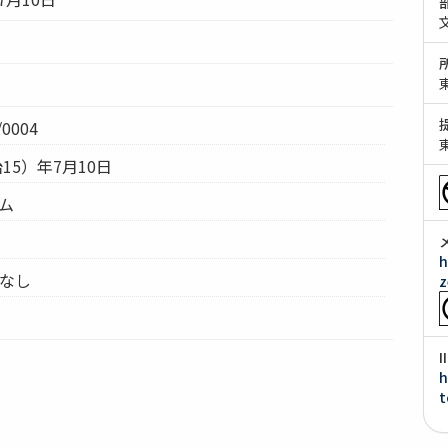
0004
治15）年7月10日
テム
h
 なし
z
h
t