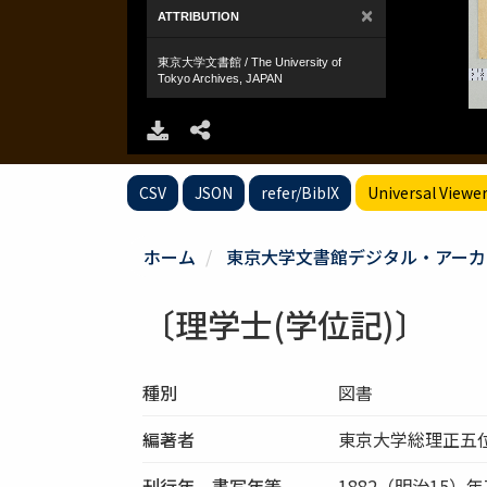
CSV
JSON
refer/BibIX
Universal Viewe
ホーム
東京大学文書館デジタル・アーカ
〔理学士(学位記)〕
種別
図書
編著者
東京大学総理正五
刊行年、書写年等
1882（明治15）年