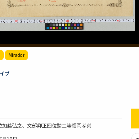
r
Mirador
イブ
位加藤弘之、文部卿正四位勲二等福岡孝弟
7月10日