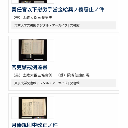
奏任官以下慰勞手當金給與ノ義廢止ノ件
（差）太政大臣三條実美
東京大学文書館デジタル・アーカイブ | 文書館
官吏懲戒例達書
（差）太政大臣三條實美 （受）院省使廳府縣
東京大学文書館デジタル・アーカイブ | 文書館
月俸規則中改正ノ件