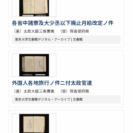
各省中諸寮及大少丞以下廃止月給改定ノ件
（差）太政大臣三條實美 （受）院省使府県
東京大学文書館デジタル・アーカイブ | 文書館
外国人各地旅行ノ件ニ付太政官達
（差）太政大臣三条實美 （受）院省使府縣
東京大学文書館デジタル・アーカイブ | 文書館