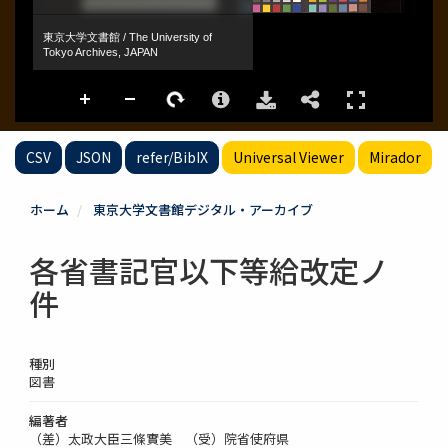
CSV
JSON
refer/BibIX
Universal Viewer
Mirador
ホーム
東京大学文書館デジタル・アーカイブ
各省書記官以下等給改定ノ
件
種別
図書
編著者
（差）太政大臣三條實美 （受）院省使府県