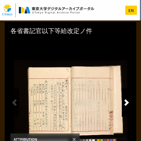
メ
イ
EN
ン
コ
ン
テ
ン
ツ
に
移
動