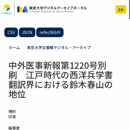
メ
イ
EN
ン
コ
ン
テ
CSV
JSON
refer/BibIX
ン
ツ
に
ホーム
東京大学文書館デジタル・アーカイブ
移
動
中外医事新報第1220号別
刷 江戸時代の西洋兵学書
翻訳界における鈴木春山の
地位
種別
図書
編著者