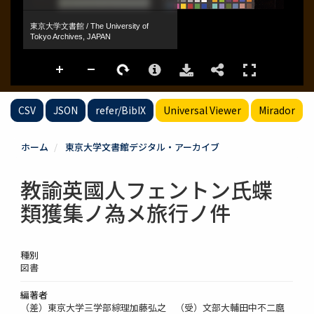
CSV
JSON
refer/BibIX
Universal Viewer
Mirador
ホーム
東京大学文書館デジタル・アーカイブ
教諭英國人フェントン氏蝶
類獲集ノ為メ旅行ノ件
種別
図書
編著者
（差）東京大学三学部綜理加藤弘之 （受）文部大輔田中不二麿