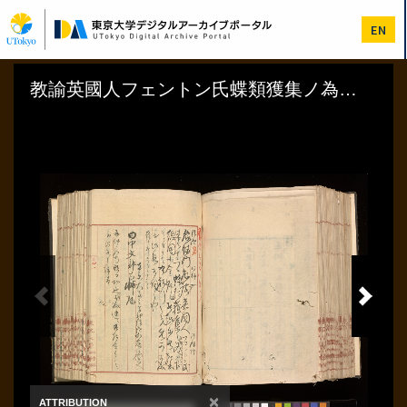
メ
イ
EN
ン
コ
ン
テ
ン
ツ
に
移
動