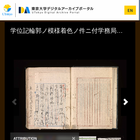
メ
イ
EN
ン
コ
ン
テ
ン
ツ
に
移
動