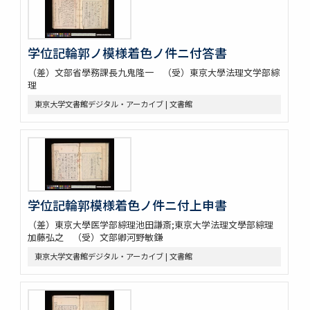
学位記輪郭ノ模様着色ノ件ニ付答書
（差）文部省學務課長九鬼隆一 （受）東京大學法理文学部綜
理
東京大学文書館デジタル・アーカイブ | 文書館
学位記輪郭模様着色ノ件ニ付上申書
（差）東京大學医学部綜理池田謙斎;東京大学法理文學部綜理
加藤弘之 （受）文部卿河野敏鎌
東京大学文書館デジタル・アーカイブ | 文書館