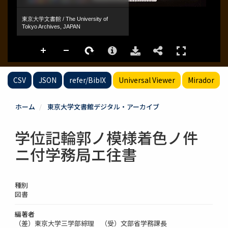
CSV
JSON
refer/BibIX
Universal Viewer
Mirador
ホーム
東京大学文書館デジタル・アーカイブ
学位記輪郭ノ模様着色ノ件
ニ付学務局エ往書
種別
図書
編著者
（差）東京大学三学部綜理 （受）文部省学務課長