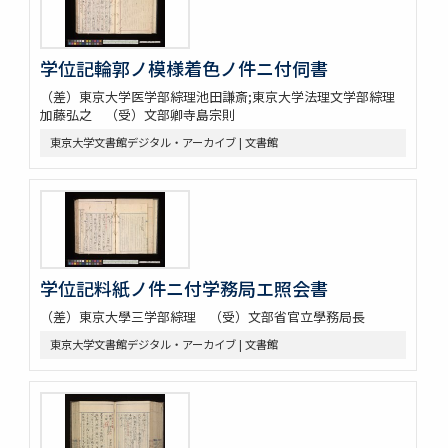
学位記輪郭ノ模様着色ノ件ニ付伺書
（差）東京大学医学部綜理池田謙斎;東京大学法理文学部綜理
加藤弘之 （受）文部卿寺島宗則
東京大学文書館デジタル・アーカイブ | 文書館
学位記料紙ノ件ニ付学務局エ照会書
（差）東京大學三学部綜理 （受）文部省官立學務局長
東京大学文書館デジタル・アーカイブ | 文書館