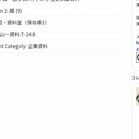
n 2: 雑 (9)
: 経図・資料室（保存庫3）
 山一資料:T-24:8
h
 Categoly: 企業資料
z
コ