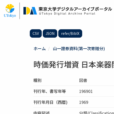
メ
イ
ン
コ
ン
テ
CSV
JSON
refer/BibIX
ン
ツ
に
ホーム
山一證券資料(第一次寄贈分)
移
動
時価発行増資 日本楽器
種別
図書
刊行年、書写年等
196901
刊行年月日（西暦)
1969
内容記述
分類/Classific