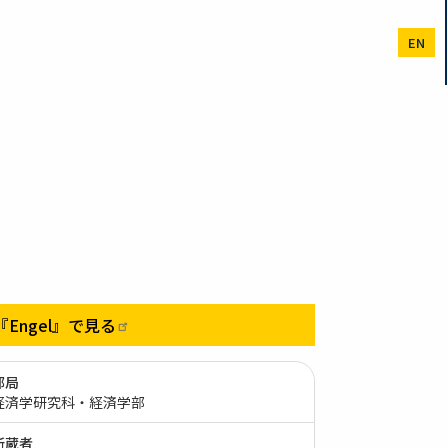
EN
『Engel』で見る
部局
経済学研究科・経済学部
所蔵者