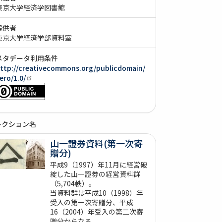
東京大学経済学図書館
提供者
東京大学経済学部資料室
メタデータ利用条件
ttp://creativecommons.org/publicdomain/
ero/1.0/
レクション名
山一證券資料(第一次寄
贈分)
平成9（1997）年11月に経営破
綻した山一證券の経営資料群
（5,704帙）。
当資料群は平成10（1998）年
受入の第一次寄贈分、平成
16（2004）年受入の第二次寄
贈分からなる。