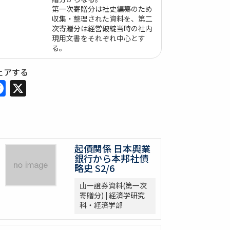
第一次寄贈分は社史編纂のため
収集・整理された資料を、第二
次寄贈分は経営破綻当時の社内
現用文書をそれぞれ中心とす
る。
ェアする
Facebook
X
起債関係 日本興業
銀行から本邦社債
略史 S2/6
山一證券資料(第一次
寄贈分) | 経済学研究
科・経済学部