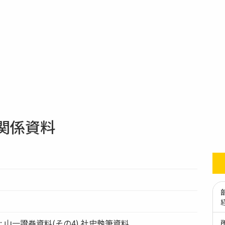
関係資料
ation: 山一證券資料(その4) 社史執筆資料