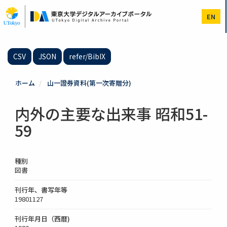
メ
イ
EN
ン
コ
ン
テ
CSV
JSON
refer/BibIX
ン
ツ
に
ホーム
山一證券資料(第一次寄贈分)
移
動
内外の主要な出来事 昭和51-
59
種別
図書
刊行年、書写年等
19801127
刊行年月日（西暦)