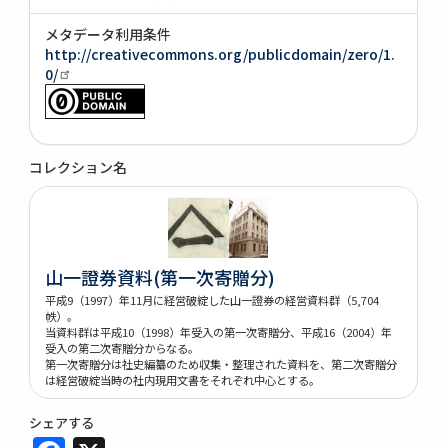
メタデータ利用条件
http://creativecommons.org/publicdomain/zero/1.
0/
コレクション名
山一證券資料(第一次寄贈分)
平成9（1997）年11月に経営破綻した山一證券の経営資料群（5,704
帙）。
当資料群は平成10（1998）年受入の第一次寄贈分、平成16（2004）年
受入の第二次寄贈分からなる。
第一次寄贈分は社史編纂のため収集・整理された資料を、第二次寄贈分
は経営破綻当時の社内現用文書をそれぞれ中心とする。
シェアする
Facebook
X