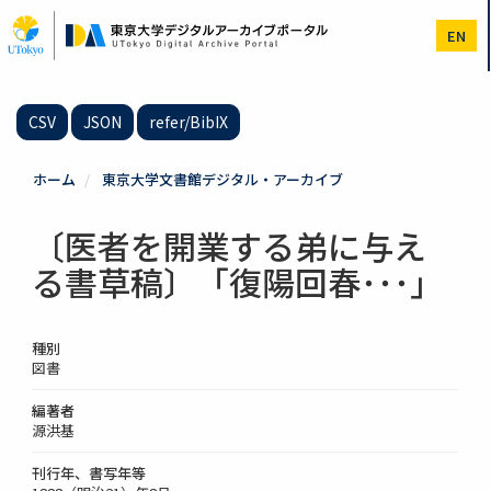
メ
イ
EN
ン
コ
ン
テ
CSV
JSON
refer/BibIX
ン
ツ
に
ホーム
東京大学文書館デジタル・アーカイブ
移
動
〔医者を開業する弟に与え
る書草稿〕「復陽回春･･･」
種別
図書
編著者
源洪基
刊行年、書写年等