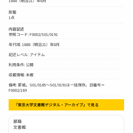
1888（明治21）年8月
形態
1点
内容記述
参照コード: F0002/S01/0191
年代域: 1888（明治21）年8月
記述レベル: アイテム
利用条件: 公開
収蔵情報: 本郷
備考: 罫紙。S01/0185～S01/0191は一括保存。旧番号＝
F0002/169
『東京大学文書館デジタル・アーカイブ』で見る
部局
文書館