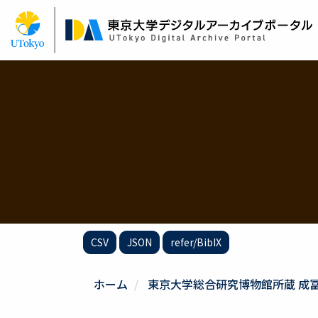
メ
イ
ン
コ
ン
テ
ン
ツ
に
移
動
CSV
JSON
refer/BibIX
ホーム
東京大学総合研究博物館所蔵 成