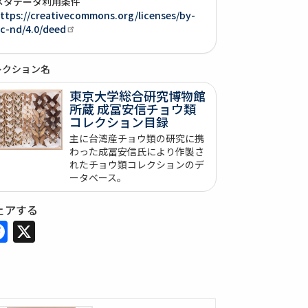
メタデータ利用条件
ttps://creativecommons.org/licenses/by-
c-nd/4.0/deed
レクション名
東京大学総合研究博物館
所蔵 成冨安信チョウ類
コレクション目録
主に台湾産チョウ類の研究に携
わった成冨安信氏により作製さ
れたチョウ類コレクションのデ
ータベース。
ェアする
Facebook
X