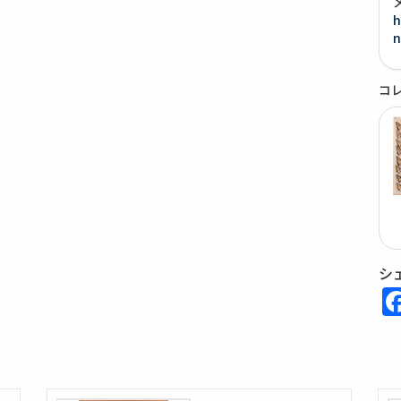
h
n
コ
シ