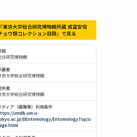
『東京大学総合研究博物館所蔵 成冨安信
チョウ類コレクション目録』で見る
部局
総合研究博物館
所蔵者
東京大学総合研究博物館
提供者
東京大学総合研究博物館
メディア（画像等）利用条件
ttps://umdb.um.u-
okyo.ac.jp/DEntomology/EntomologyTop/u
age.html