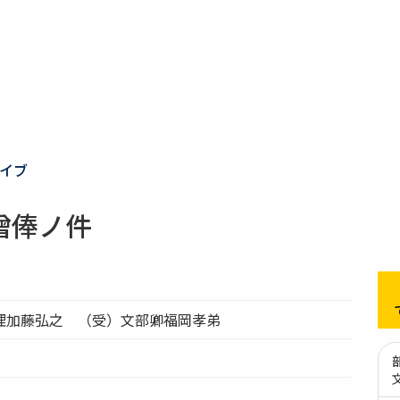
イブ
增俸ノ件
理加藤弘之 （受）文部卿福岡孝弟