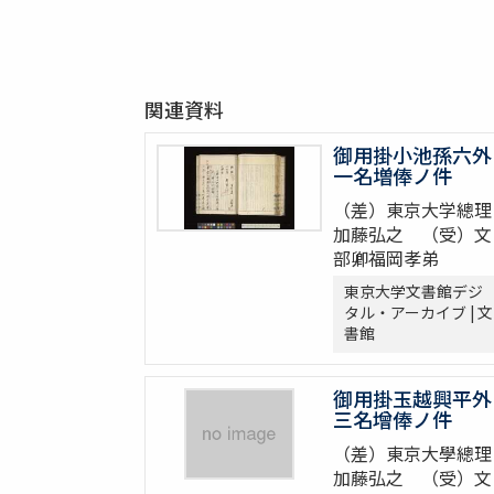
関連資料
御用掛小池孫六外
一名増俸ノ件
（差）東京大学總理
加藤弘之 （受）文
部卿福岡孝弟
東京大学文書館デジ
タル・アーカイブ | 文
書館
御用掛玉越興平外
三名增俸ノ件
（差）東京大學總理
加藤弘之 （受）文