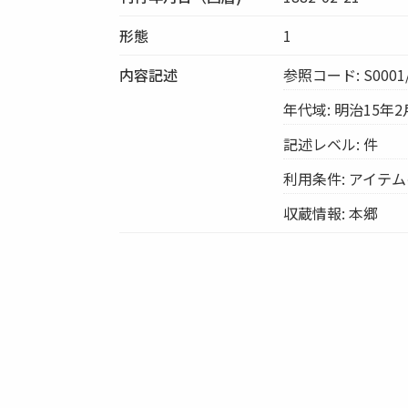
形態
1
内容記述
参照コード: S0001/
年代域: 明治15年2
記述レベル: 件
利用条件: アイテ
収蔵情報: 本郷