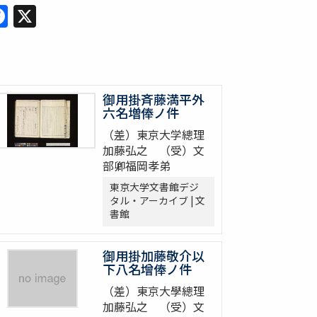
Facebook
X
御用掛斉藤満平外
六名増俸ノ件
（差）東京大学總理
加藤弘之 （受）文
部卿福岡孝弟
東京大学文書館デジ
タル・アーカイブ | 文
書館
御用掛加藤敬介以
下八名增俸ノ件
（差）東京大學總理
加藤弘之 （受）文