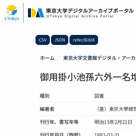
メ
イ
ン
コ
ン
テ
CSV
JSON
refer/BibIX
ン
ツ
に
ホーム
東京大学文書館デジタル・アーカ
移
動
御用掛小池孫六外一名
種別
図書
編著者
（差）東京大學總
刊行年、書写年等
明治15年2月21日
刊行年月日（西暦)
1882-02-21