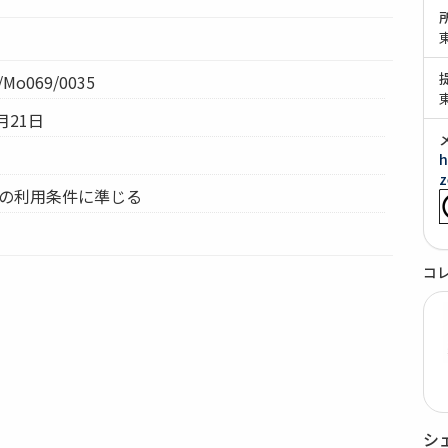
Mo069/0035
月21日
h
z
ムの利用条件に準じる
コ
シ