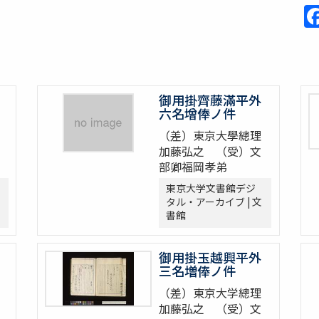
御用掛齊藤滿平外
六名增俸ノ件
（差）東京大學總理
加藤弘之 （受）文
部卿福岡孝弟
東京大学文書館デジ
タル・アーカイブ | 文
書館
御用掛玉越興平外
三名増俸ノ件
（差）東京大学總理
加藤弘之 （受）文