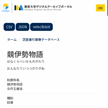
メ
イ
EN
ン
コ
ン
テ
CSV
JSON
refer/BibIX
ン
ツ
に
ホーム
芝居番付画像データベース
移
動
競伊勢物語
はなくらべいせものがたり
おんなだていつつかりがね
別資料名
競伊勢物語
女作五雁金
種別
図書