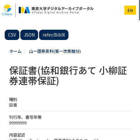
メ
イ
EN
ン
コ
ン
テ
CSV
JSON
refer/BibIX
ン
ツ
に
ホーム
山一證券資料(第一次寄贈分)
移
動
保証書(協和銀行あて 小柳証
券連帯保証)
種別
図書
刊行年、書写年等
99999999
内容記述