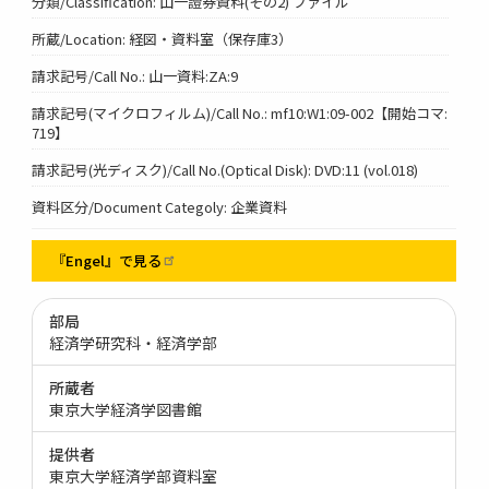
分類/Classification: 山一證券資料(その2) ファイル
所蔵/Location: 経図・資料室（保存庫3）
請求記号/Call No.: 山一資料:ZA:9
請求記号(マイクロフィルム)/Call No.: mf10:W1:09-002【開始コマ:
719】
請求記号(光ディスク)/Call No.(Optical Disk): DVD:11 (vol.018)
資料区分/Document Categoly: 企業資料
『Engel』で見る
部局
経済学研究科・経済学部
所蔵者
東京大学経済学図書館
提供者
東京大学経済学部資料室