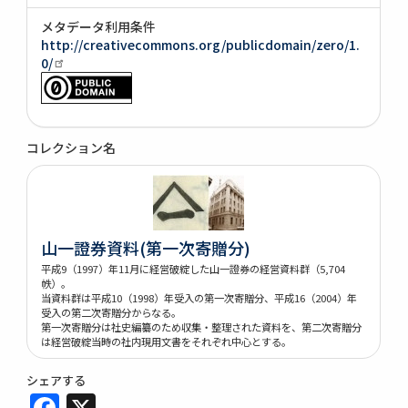
メタデータ利用条件
http://creativecommons.org/publicdomain/zero/1.
0/
コレクション名
山一證券資料(第一次寄贈分)
平成9（1997）年11月に経営破綻した山一證券の経営資料群（5,704
帙）。
当資料群は平成10（1998）年受入の第一次寄贈分、平成16（2004）年
受入の第二次寄贈分からなる。
第一次寄贈分は社史編纂のため収集・整理された資料を、第二次寄贈分
は経営破綻当時の社内現用文書をそれぞれ中心とする。
シェアする
Facebook
X