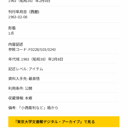
1963（昭和38）年2月8日
刊行年月日（西暦)
1963-02-08
形態
1点
内容記述
参照コード: F0228/S03/0243
年代域: 1963（昭和38）年2月8日
記述レベル: アイテム
資料入手先: 最首悟
利用条件: 公開
収蔵情報: 本郷
備考: 「小西裁判など」箱から
『東京大学文書館デジタル・アーカイブ』で見る