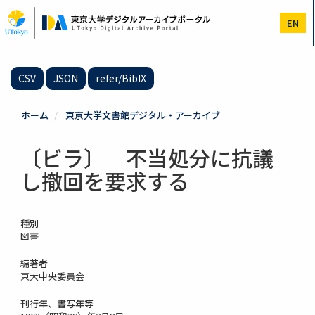
メ
イ
EN
ン
コ
ン
テ
CSV
JSON
refer/BibIX
ン
ツ
に
ホーム
東京大学文書館デジタル・アーカイブ
移
動
〔ビラ〕 不当処分に抗議
し撤回を要求する
種別
図書
編著者
東大中央委員会
刊行年、書写年等