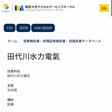
メ
イ
EN
ン
コ
ン
テ
CSV
JSON
refer/BibIX
ン
ツ
に
ホーム
営業報告書・有価証券報告書・目論見書データベース
移
動
田代川水力電氣
別資料名
田代川水力電気
言語
日本語
種別
図書