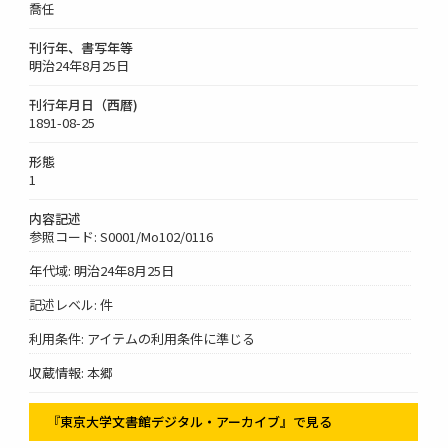
喬任
刊行年、書写年等
明治24年8月25日
刊行年月日（西暦)
1891-08-25
形態
1
内容記述
参照コード: S0001/Mo102/0116
年代域: 明治24年8月25日
記述レベル: 件
利用条件: アイテムの利用条件に準じる
収蔵情報: 本郷
『東京大学文書館デジタル・アーカイブ』で見る