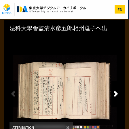
メ
イ
EN
ン
コ
ン
テ
ン
ツ
に
移
動