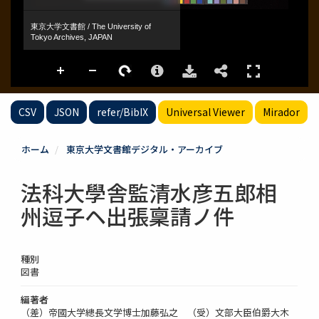
CSV
JSON
refer/BibIX
Universal Viewer
Mirador
ホーム
東京大学文書館デジタル・アーカイブ
法科大學舎監清水彦五郎相
州逗子ヘ出張稟請ノ件
種別
図書
編著者
（差）帝國大学總長文学博士加藤弘之 （受）文部大臣伯爵大木