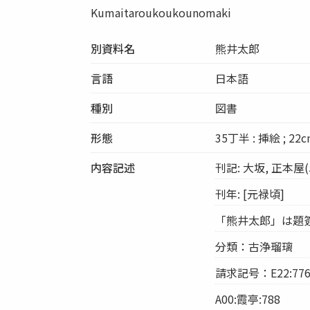
Kumaitaroukoukounomaki
別資料名
熊井太郎
言語
日本語
種別
図書
形態
35丁半 : 挿絵 ; 22
内容記述
刊記: 大坂, 正本屋
刊年: [元禄頃]
「熊井太郎」は題
分類：古浄瑠璃
請求記号：E22:776
A00:霞亭:788