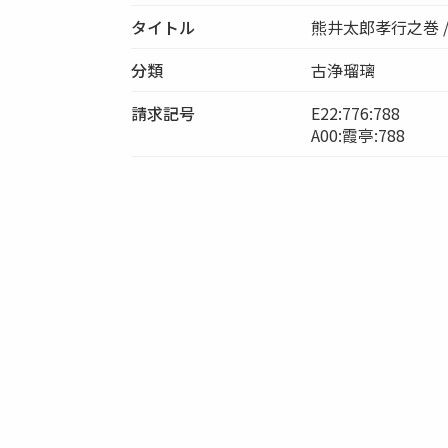
タイトル
熊井太郎孝行之巻 
分類
古浄瑠璃
請求記号
E22:776:788
A00:霞亭:788