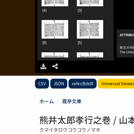
CSV
JSON
refer/BibIX
Universal Viewe
ホーム
霞亭文庫
熊井太郎孝行之巻 / 
クマイタロウコウコウノマキ