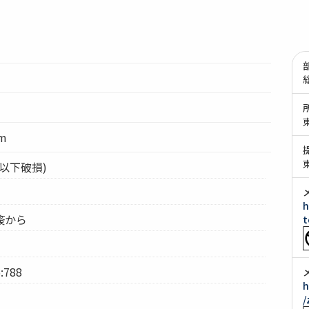
cm
(以下破損)
h
簽から
t
:788
h
/