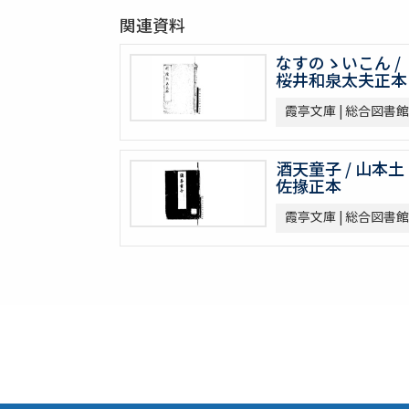
関連資料
なすのゝいこん /
桜井和泉太夫正本
霞亭文庫 | 総合図書館
酒天童子 / 山本土
佐掾正本
霞亭文庫 | 総合図書館