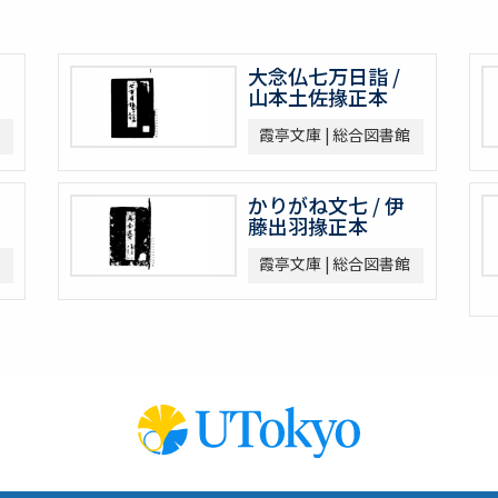
大念仏七万日詣 /
山本土佐掾正本
霞亭文庫 | 総合図書館
かりがね文七 / 伊
藤出羽掾正本
霞亭文庫 | 総合図書館