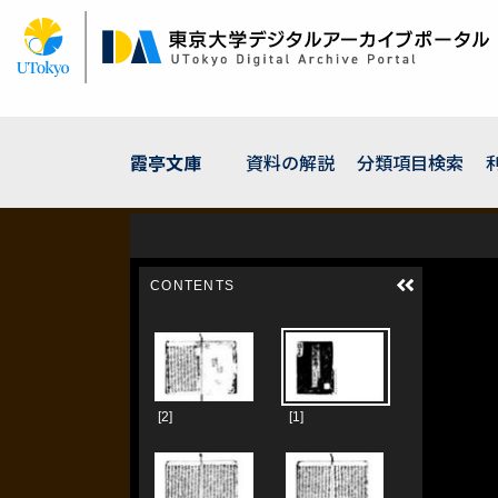
メ
イ
ン
コ
ン
テ
ン
霞亭文庫
資料の解説
分類項目検索
ツ
に
移
動