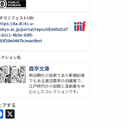
IIIFマニフェストURI
ttps://da.dl.itc.u-
okyo.ac.jp/portal/repo/iiif/e05d1d7
-b1c1-4b5e-83f0-
03f20e0467b/manifest
レクション名
霞亭文庫
明治期の小説家であり新聞記者
でもある渡辺霞亭の旧蔵書で、
江戸時代の小説類と演劇書を中
心としたコレクションです。
ェアする
Facebook
X