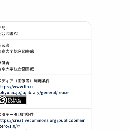
部局
総合図書館
所蔵者
東京大学総合図書館
提供者
東京大学総合図書館
メディア（画像等）利用条件
ttps://www.lib.u-
okyo.ac.jp/ja/library/general/reuse
メタデータ利用条件
ttps://creativecommons.org/publicdomain
zero/1.0/