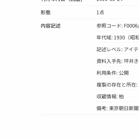
形態
1点
内容記述
参照コード: F0006/S
年代域: 1930（昭
記述レベル: アイ
資料入手先: 坪井
利用条件: 公開
複製の存在と所在:
収蔵情報: 柏
備考: 東京朝日新