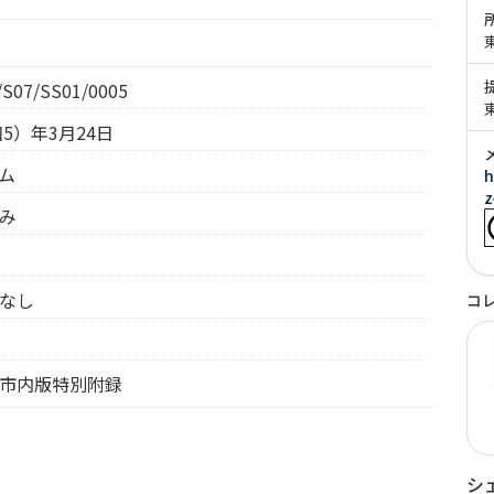
07/SS01/0005
和5）年3月24日
テム
h
z
きみ
 なし
コ
聞市内版特別附録
シ