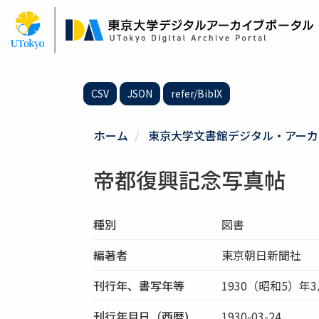
メ
イ
ン
コ
ン
テ
CSV
JSON
refer/BibIX
ン
ツ
に
ホーム
東京大学文書館デジタル・アーカ
移
動
帝都復興記念写真帖
種別
図書
編著者
東京朝日新聞社
刊行年、書写年等
1930（昭和5）年3
刊行年月日（西暦)
1930-03-24