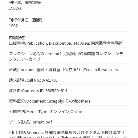
刊行年、書写年等
1902-3
刊行年月日（西暦)
1902
内容記述
出版事項/Publication, Discribution, etc.Area: 國家醫學會事務所
コレクション名2/Collection2: 足尾銅山鉱毒問題コレクションデ
ジタルアーカイブ
所蔵/Location: 経図・資料室（保存庫3）;Eco.Lib.Resources
請求記号/Call No.: 3-A:1705
資料ID/Contents ID: 5505804814
資料区分/Document Categoly: その他;others
公開方法/Media Type: オンライン;Online
データ形式/Format: pdf
利用注記/Services: 詳細な書誌情報およびデジタル画像は本文リ
ンク欄のURLをクリックして東大OPACの情報をご覧ください。デ