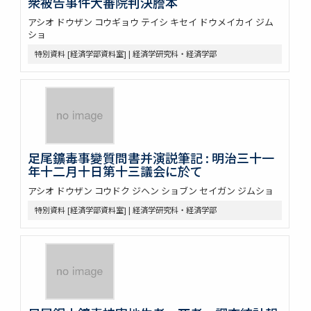
衆被告事件大審院判決謄本
アシオ ドウザン コウギョウ テイシ キセイ ドウメイカイ ジム
ショ
特別資料 [経済学部資料室] | 経済学研究科・経済学部
足尾鑛毒事變質問書并演説筆記 : 明治三十一
年十二月十日第十三議会に於て
アシオ ドウザン コウドク ジヘン ショブン セイガン ジムショ
特別資料 [経済学部資料室] | 経済学研究科・経済学部