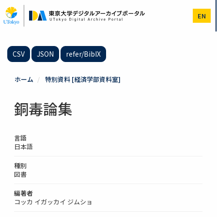
メ
イ
EN
ン
コ
ン
テ
CSV
JSON
refer/BibIX
ン
ツ
に
ホーム
特別資料 [経済学部資料室]
移
動
銅毒論集
言語
日本語
種別
図書
編著者
コッカ イガッカイ ジムショ