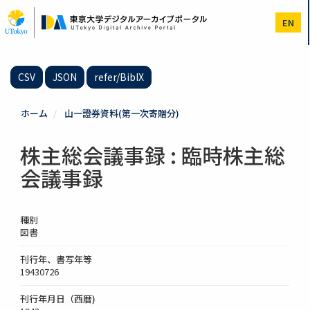
メ
イ
EN
ン
コ
ン
テ
CSV
JSON
refer/BibIX
ン
ツ
に
ホーム
山一證券資料(第一次寄贈分)
移
動
株主総会議事録 : 臨時株主総
会議事録
種別
図書
刊行年、書写年等
19430726
刊行年月日（西暦)