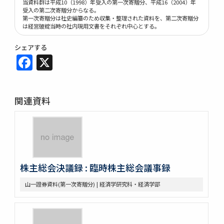
当資料群は平成10（1998）年受入の第一次寄贈分、平成16（2004）年
受入の第二次寄贈分からなる。
第一次寄贈分は社史編纂のため収集・整理された資料を、第二次寄贈分
は経営破綻当時の社内現用文書をそれぞれ中心とする。
シェアする
Facebook
X
関連資料
株主総会決議録 : 臨時株主総会議事録
山一證券資料(第一次寄贈分) | 経済学研究科・経済学部