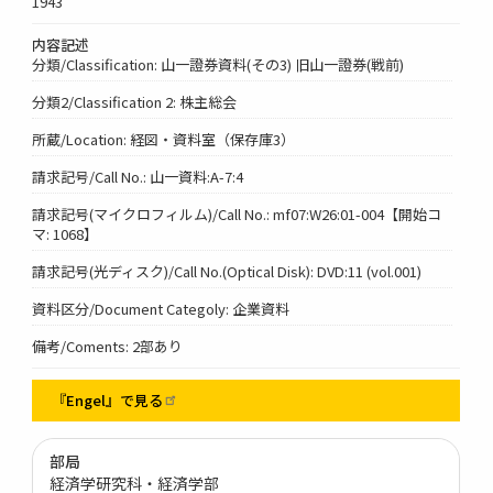
1943
内容記述
分類/Classification: 山一證券資料(その3) 旧山一證券(戦前)
分類2/Classification 2: 株主総会
所蔵/Location: 経図・資料室（保存庫3）
請求記号/Call No.: 山一資料:A-7:4
請求記号(マイクロフィルム)/Call No.: mf07:W26:01-004【開始コ
マ: 1068】
請求記号(光ディスク)/Call No.(Optical Disk): DVD:11 (vol.001)
資料区分/Document Categoly: 企業資料
備考/Coments: 2部あり
『Engel』で見る
部局
経済学研究科・経済学部