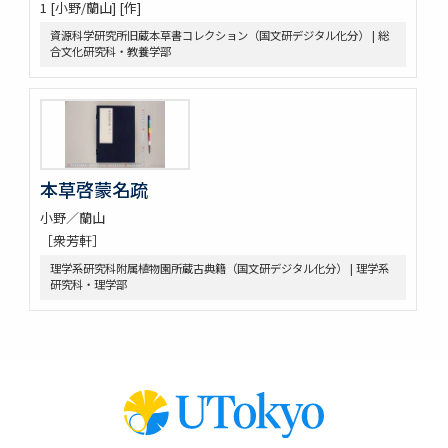
1 [小野/蘭山] [作]
資源科学研究所旧蔵本草書コレクション（国文研デジタル化分） | 総
合文化研究科・教養学部
本草啓蒙名疏
小野／蘭山
［衆芳軒］
理学系研究科附属植物園所蔵古典籍（国文研デジタル化分） | 理学系
研究科・理学部