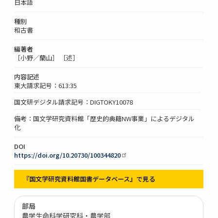
日本語
種別
和古書
編著者
［小野／蘭山］ ［述］
内容記述
東大請求記号：613:35
国文研デジタル請求記号：DIGTOKY10078
備考：国文学研究資料館「歴史的典籍NW事業」によるデジタル
化
DOI
https://doi.org/10.20730/100344820
『国文学研究資料館国書データベース』で見る
部局
農学生命科学研究科・農学部