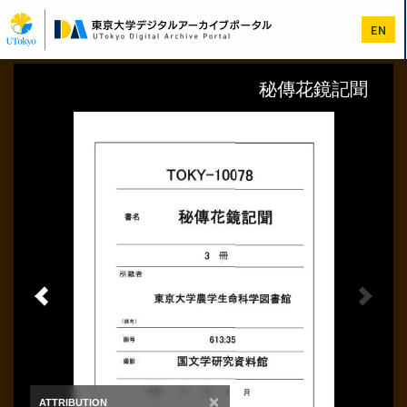
メ
イ
EN
ン
コ
ン
テ
ン
ツ
に
移
動