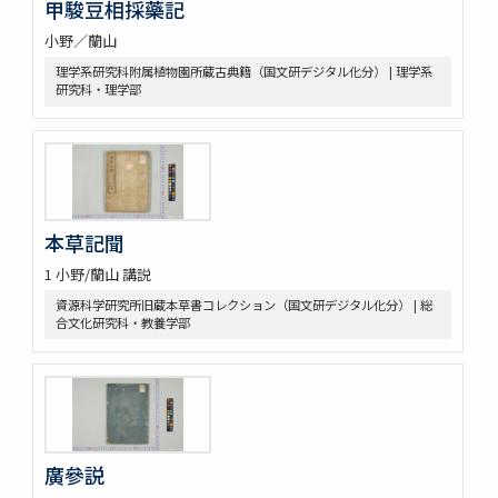
甲駿豆相採藥記
小野／蘭山
理学系研究科附属植物園所蔵古典籍（国文研デジタル化分） | 理学系
研究科・理学部
本草記聞
1 小野/蘭山 講説
資源科学研究所旧蔵本草書コレクション（国文研デジタル化分） | 総
合文化研究科・教養学部
廣參説