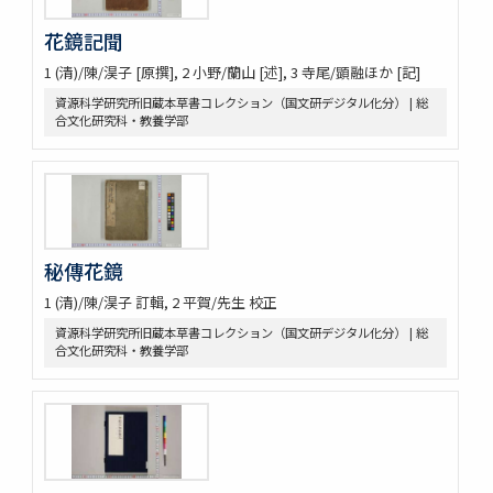
花鏡記聞
1 (清)/陳/淏子 [原撰], 2 小野/蘭山 [述], 3 寺尾/顕融ほか [記]
資源科学研究所旧蔵本草書コレクション（国文研デジタル化分） | 総
合文化研究科・教養学部
秘傳花鏡
1 (清)/陳/淏子 訂輯, 2 平賀/先生 校正
資源科学研究所旧蔵本草書コレクション（国文研デジタル化分） | 総
合文化研究科・教養学部