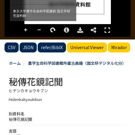
CSV
JSON
refer/BibIX
Universal Viewer
Mirador
ホーム
農学生命科学図書館所蔵古典籍（国文研デジタル化分）
秘傳花鏡記聞
ヒデンカキョウキブン
Hidenkakyoukibun
別資料名
秘傳花鏡記聞
言語