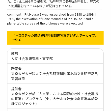
た。これは1999年の撮影で、7a号竪穴の骨塚aの発掘と、竪穴の
平板測量を行っている様子が記録されている。
comment：Pit House 7 was researched from 1998 to 1999. In
1999, the excavation of Bone Mound a of Pit House 7 and a
plane-table survey of the pit house were executed.
『トコロチャシ跡遺跡群発掘調査写真デジタルアーカイブ』
で見る
部局
人文社会系研究科・文学部
所蔵者
東京大学大学院人文社会系研究科附属北海文化研究常呂
実習施設
提供者
東京大学文学部「人文学における国際的地域・社会連携
の推進」プログラム（東京大学未来社会協創推進本部登
録プロジェクト）