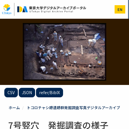
メ
イ
EN
ン
コ
ン
テ
ン
ツ
に
移
動
CSV
JSON
refer/BibIX
ホーム
トコロチャシ跡遺跡群発掘調査写真デジタルアーカイブ
7号竪穴 発掘調査の様子