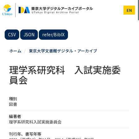
メ
イ
EN
ン
コ
ン
テ
CSV
JSON
refer/BibIX
ン
ツ
に
ホーム
東京大学文書館デジタル・アーカイブ
移
動
理学系研究科 入試実施委
員会
種別
図書
編著者
理学系研究科入試実施委員会
刊行年、書写年等