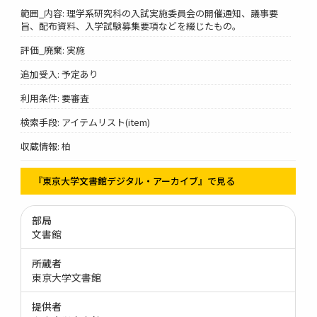
範囲_内容: 理学系研究科の入試実施委員会の開催通知、議事要
旨、配布資料、入学試験募集要項などを綴じたもの。
評価_廃棄: 実施
追加受入: 予定あり
利用条件: 要審査
検索手段: アイテムリスト(item)
収蔵情報: 柏
『東京大学文書館デジタル・アーカイブ』で見る
部局
文書館
所蔵者
東京大学文書館
提供者