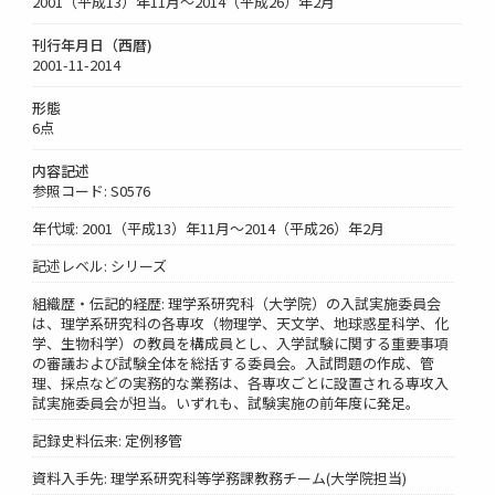
2001（平成13）年11月～2014（平成26）年2月
刊行年月日（西暦)
2001-11-2014
形態
6点
内容記述
参照コード: S0576
年代域: 2001（平成13）年11月～2014（平成26）年2月
記述レベル: シリーズ
組織歴・伝記的経歴: 理学系研究科（大学院）の入試実施委員会
は、理学系研究科の各専攻（物理学、天文学、地球惑星科学、化
学、生物科学）の教員を構成員とし、入学試験に関する重要事項
の審議および試験全体を総括する委員会。入試問題の作成、管
理、採点などの実務的な業務は、各専攻ごとに設置される専攻入
試実施委員会が担当。いずれも、試験実施の前年度に発足。
記録史料伝来: 定例移管
資料入手先: 理学系研究科等学務課教務チーム(大学院担当)