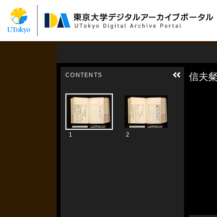
メ
イ
ン
コ
ン
テ
ン
ツ
に
移
動