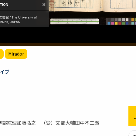
r
Mirador
イブ
学部綜理加藤弘之 （受）文部大輔田中不二麿