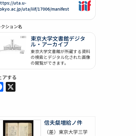
ttps://uta.u-
okyo.ac.jp/uta/iiif/17006/manifest
レクション名
東京大学文書館デジタ
ル・アーカイブ
東京大学文書館が所蔵する資料
の検索とデジタル化された画像
の閲覧ができます。
ェアする
Facebook
X
信夫粲増給ノ件
（差）東京大学三学