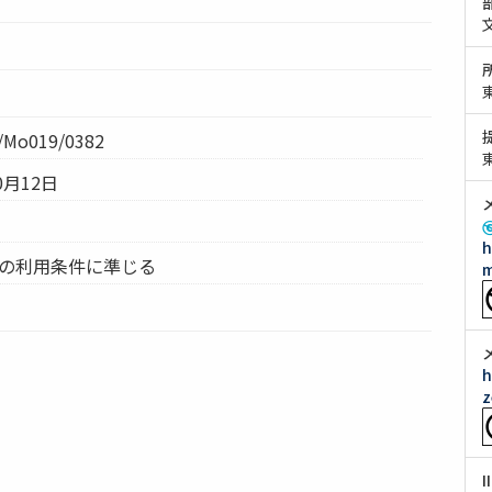
Mo019/0382
0月12日
h
ムの利用条件に準じる
m
h
z