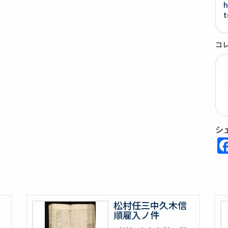
h
t
コ
シ
松村任三中久木信
順雇入ノ件