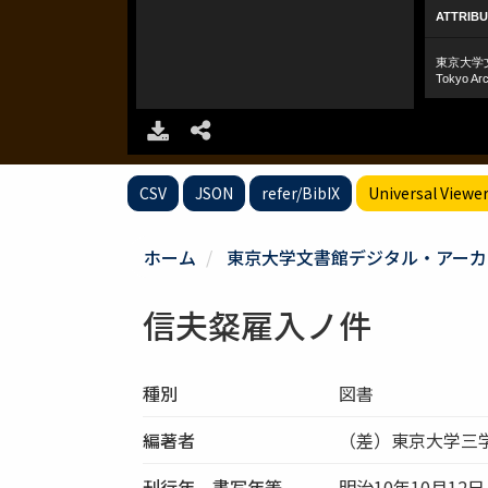
CSV
JSON
refer/BibIX
Universal Viewe
ホーム
東京大学文書館デジタル・アーカ
信夫粲雇入ノ件
種別
図書
編著者
（差）東京大学三
刊行年、書写年等
明治10年10月12日