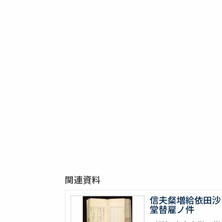
関連資料
信夫粲増給依田沙
堂替雇ノ件