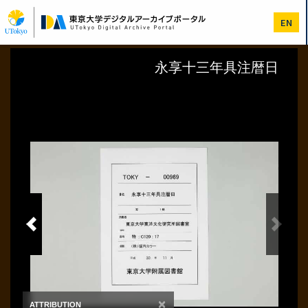
メ
イ
EN
ン
コ
ン
テ
ン
ツ
に
移
動