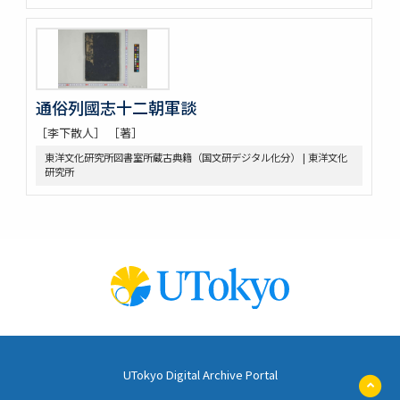
通俗列國志十二朝軍談
［李下散人］ ［著］
東洋文化研究所図書室所蔵古典籍（国文研デジタル化分） | 東洋文化
研究所
UTokyo Digital Archive Portal
ペ
ー