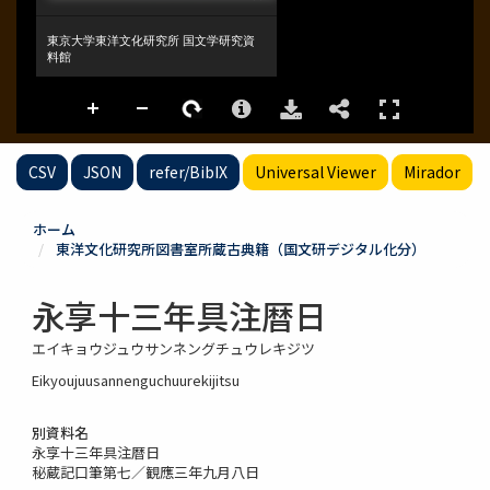
CSV
JSON
refer/BibIX
Universal Viewer
Mirador
ホーム
東洋文化研究所図書室所蔵古典籍（国文研デジタル化分）
永享十三年具注暦日
エイキョウジュウサンネングチュウレキジツ
Eikyoujuusannenguchuurekijitsu
別資料名
永享十三年具注暦日
秘蔵記口筆第七／観應三年九月八日