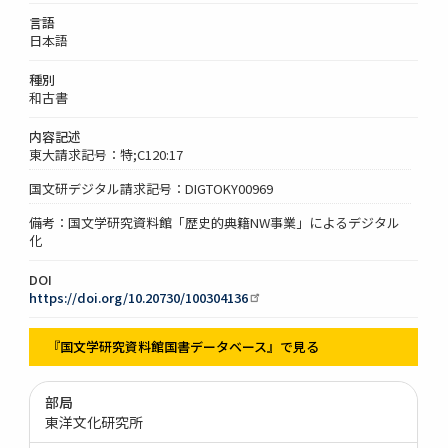
言語
日本語
種別
和古書
内容記述
東大請求記号：特;C120:17
国文研デジタル請求記号：DIGTOKY00969
備考：国文学研究資料館「歴史的典籍NW事業」によるデジタル
化
DOI
https://doi.org/10.20730/100304136
『国文学研究資料館国書データベース』で見る
部局
東洋文化研究所