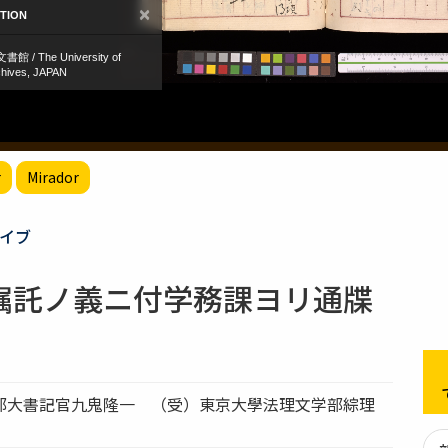
r
Mirador
イブ
嘱託ノ義ニ付学務課ヨリ通牒
部大書記官九鬼隆一 （受）東京大學法理文学部綜理