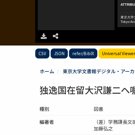
CSV
JSON
refer/BibIX
Universal Viewe
ホーム
東京大学文書館デジタル・アーカ
独逸国在留大沢謙二ヘ
種別
図書
編著者
（差）学務課長文
加藤弘之