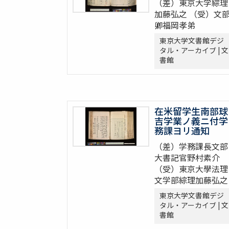
（差）東京大学綜理
加藤弘之 （受）文
卿福岡孝弟
東京大学文書館デジ
タル・アーカイブ | 文
書館
在米留学生南部球
吉学業ノ義ニ付学
務課ヨリ通知
（差）学務課長文部
大書記官野村素介
（受）東京大學法理
文学部綜理加藤弘之
東京大学文書館デジ
タル・アーカイブ | 文
書館