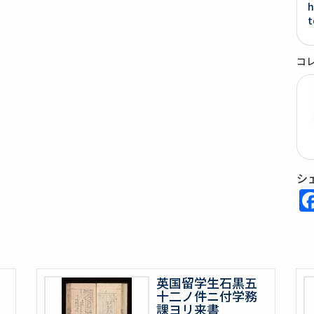
h
t
コ
シ
英国留学生石黒五
十二ノ件ニ付学務
課ヨリ来書