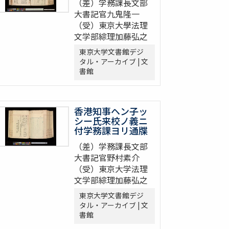
（差）学務課長文部
大書記官九鬼隆一
（受）東京大學法理
文学部綜理加藤弘之
東京大学文書館デジ
タル・アーカイブ | 文
書館
香港知事ヘン子ッ
シー氏来校ノ義ニ
付学務課ヨリ通牒
（差）学務課長文部
大書記官野村素介
（受）東京大学法理
文学部綜理加藤弘之
東京大学文書館デジ
タル・アーカイブ | 文
書館