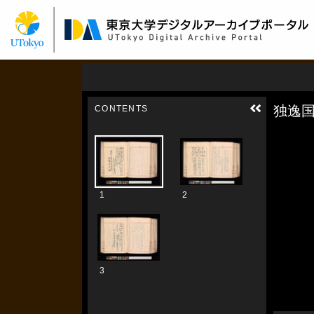
メ
イ
ン
コ
ン
テ
ン
ツ
に
移
動