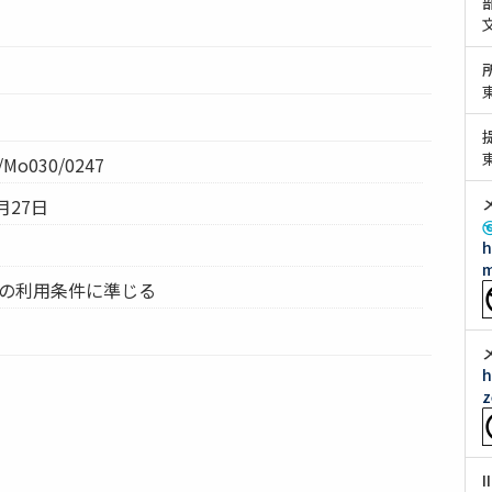
Mo030/0247
月27日
h
m
ムの利用条件に準じる
h
z