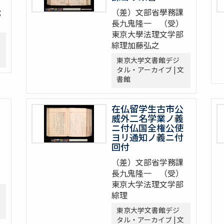
（差）文部省學務課
部
長九鬼隆一 （受）
東京大學法理文学部
綜理加藤弘之
東京大学文書館デジ
タル・アーカイブ | 文
書館
在仏留学生古市公
威外二名学業ノ義
ニ付仏国全権公使
ヨリ通知ノ義ニ付
回付
（差）文部省学務課
長九鬼隆一 （受）
東京大学法理文学部
綜理
東京大学文書館デジ
タル・アーカイブ | 文