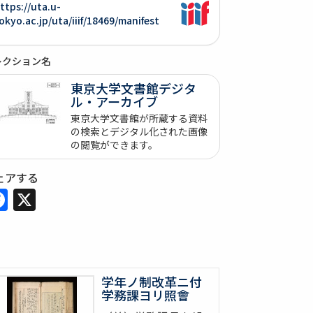
ttps://uta.u-
okyo.ac.jp/uta/iiif/18469/manifest
レクション名
東京大学文書館デジタ
ル・アーカイブ
東京大学文書館が所蔵する資料
の検索とデジタル化された画像
の閲覧ができます。
ェアする
Facebook
X
学年ノ制改革ニ付
学務課ヨリ照會