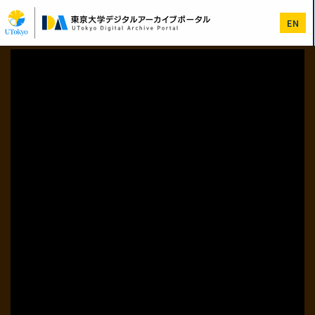
メ
イ
EN
ン
コ
ン
テ
ン
ツ
に
移
動