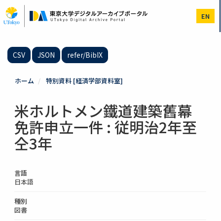
メ
イ
EN
ン
コ
ン
テ
CSV
JSON
refer/BibIX
ン
ツ
に
ホーム
特別資料 [経済学部資料室]
移
動
米ホルトメン鐵道建築舊幕
免許申立一件 : 従明治2年至
仝3年
言語
日本語
種別
図書