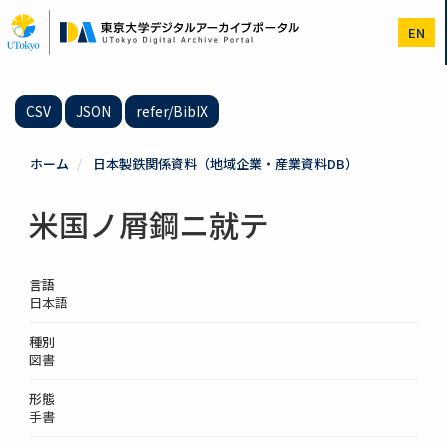
メ
イ
EN
ン
コ
ン
テ
CSV
JSON
refer/BibIX
ン
ツ
に
ホーム
日本製鉄関係資料（地域企業・産業資料DB）
移
動
米国ノ屑鋼ニ就テ
言語
日本語
種別
図書
形態
手書