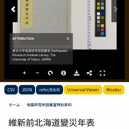
CSV
JSON
refer/BibIX
Universal Viewer
Mirador
ホーム
地震研究所図書室特別資料
維新前北海道變災年表