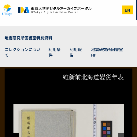
メ
イ
EN
ン
コ
ン
テ
ン
地震研究所図書室特別資料
ツ
に
コレクションについ
利用条
利用報
地震研究所図書室
移
て
件
告
HP
動