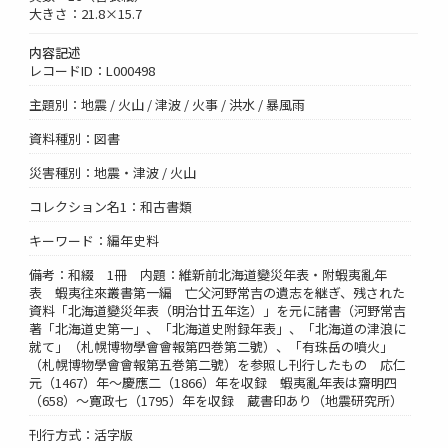
大きさ：21.8×15.7
内容記述
レコードID：L000498
主題別：地震 / 火山 / 津波 / 火事 / 洪水 / 暴風雨
資料種別：図書
災害種別：地震・津波 / 火山
コレクション名1：和古書類
キーワード：編年史料
備考：和綴 1冊 内題：維新前北海道變災年表・附蝦夷亂年
表 蝦夷往來叢書第一編 亡父河野常吉の遺志を継ぎ、残された
資料「北海道變災年表（明治廿五年迄）」を元に諸書（河野常吉
著「北海道史第一」、「北海道史附録年表」、「北海道の津浪に
就て」（札幌博物學會會報第四巻第二號）、「有珠岳の噴火」
（札幌博物學會會報第五巻第二號）を参照し刊行したもの 応仁
元（1467）年～慶應二（1866）年を収録 蝦夷亂年表は齋明四
（658）～寛政七（1795）年を収録 蔵書印あり（地震研究所）
刊行方式：活字版