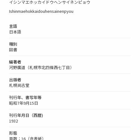
イシンマエホッカイドウヘンサイネンピョウ
Ishinmaehokkaidouhensainenpyou
言語
日本語
種別
図書
編著者
河野廣道（札幌市北四條西七丁目）
出版者
札幌尚古堂
刊行年、書写年等
昭和7年9月15日
刊行年月日（西暦)
1932
形態
頁数：16（含表紙）