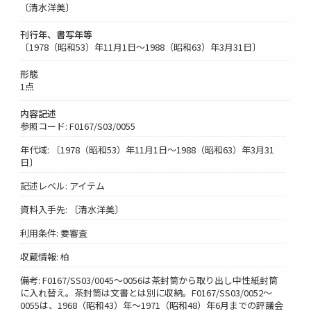
〔清水洋美〕
刊行年、書写年等
〔1978（昭和53）年11月1日～1988（昭和63）年3月31日〕
形態
1点
内容記述
参照コード: F0167/S03/0055
年代域: 〔1978（昭和53）年11月1日～1988（昭和63）年3月31
日〕
記述レベル: アイテム
資料入手先: 〔清水洋美〕
利用条件: 要審査
収蔵情報: 柏
備考: F0167/SS03/0045～0056は茶封筒から取り出し中性紙封筒
に入れ替え。茶封筒は文書とは別に収納。F0167/SS03/0052～
0055は、1968（昭和43）年～1971（昭和48）年6月までの評議会