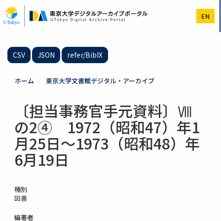
メ
イ
EN
ン
コ
ン
テ
CSV
JSON
refer/BibIX
ン
ツ
に
ホーム
東京大学文書館デジタル・アーカイブ
移
動
〔担当事務官手元資料〕Ⅷ
の2④ 1972（昭和47）年1
月25日～1973（昭和48）年
6月19日
種別
図書
編著者