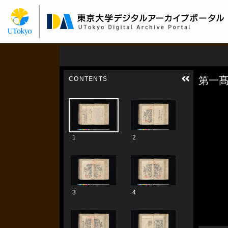
メ
イ
ン
コ
ン
テ
ン
ツ
に
移
動