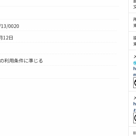
13/0020
月12日
ムの利用条件に準じる
h
m
h
z