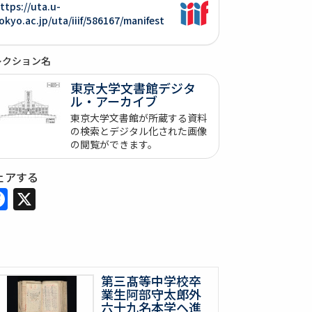
ttps://uta.u-
okyo.ac.jp/uta/iiif/586167/manifest
レクション名
東京大学文書館デジタ
ル・アーカイブ
東京大学文書館が所蔵する資料
の検索とデジタル化された画像
の閲覧ができます。
ェアする
Facebook
X
第三髙等中学校卒
業生阿部守太郎外
六十九名本学ヘ進