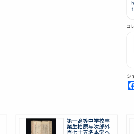
h
t
コ
シ
第一髙等中学校卒
業生柏原与次郎外
百七十五名本学ヘ