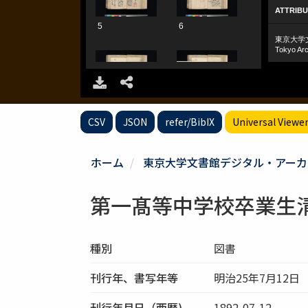
CSV
JSON
refer/BibIX
Universal Viewe
ホーム
東京大学文書館デジタル・アーカ
第一髙等中学校卒業生
種別
図書
刊行年、書写年等
明治25年7月12日
刊行年月日（西暦)
1892-07-12