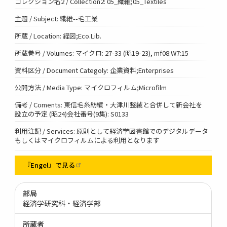
コレクション名2 / Collection2: 05_繊維;05_Textiles
主題 / Subject: 繊維--毛工業
所蔵 / Location: 経図;Eco.Lib.
所蔵巻号 / Volumes: マイクロ: 27-33 (昭19-23), mf08:W7:15
資料区分 / Document Categoly: 企業資料;Enterprises
公開方法 / Media Type: マイクロフィルム;Microfilm
備考 / Coments: 東信毛糸紡績・大津川整絨と合併して新会社を
設立の予定 (昭24)会社番号(9集): S0133
利用注記 / Services: 原則として経済学図書館でのデジタルデータ
もしくはマイクロフィルムによる利用となります
『Engel』で見る
部局
経済学研究科・経済学部
所蔵者