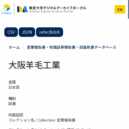
メ
イ
EN
ン
コ
ン
テ
CSV
JSON
refer/BibIX
ン
ツ
に
ホーム
営業報告書・有価証券報告書・目論見書データベース
移
動
大阪羊毛工業
言語
日本語
種別
図書
内容記述
コレクション名 / Collection: 営業報告書