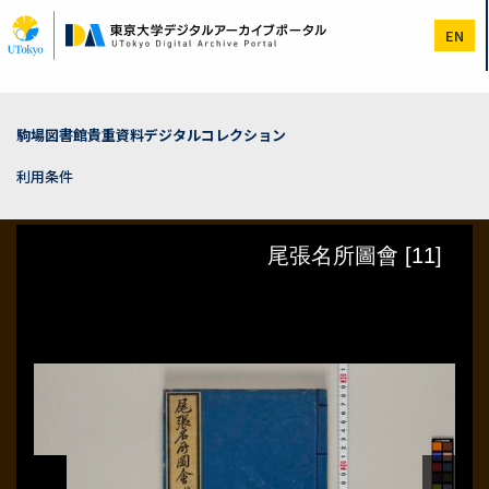
メ
イ
EN
ン
コ
ン
テ
ン
駒場図書館貴重資料デジタルコレクション
ツ
に
利用条件
移
動