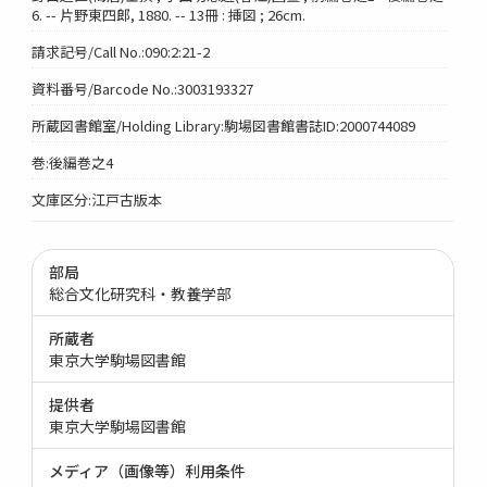
6. -- 片野東四郎, 1880. -- 13冊 : 挿図 ; 26cm.
請求記号/Call No.:090:2:21-2
資料番号/Barcode No.:3003193327
所蔵図書館室/Holding Library:駒場図書館書誌ID:2000744089
巻:後編巻之4
文庫区分:江戸古版本
部局
総合文化研究科・教養学部
所蔵者
東京大学駒場図書館
提供者
東京大学駒場図書館
メディア（画像等）利用条件