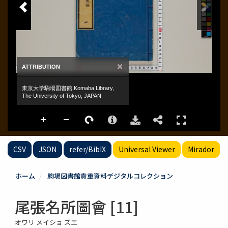
CSV
JSON
refer/BibIX
Universal Viewer
Mirador
ホーム
駒場図書館貴重資料デジタルコレクション
尾張名所圖會 [11]
オワリ メイショ ズエ