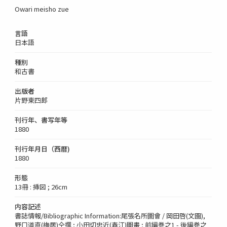
Owari meisho zue
言語
日本語
種別
和古書
出版者
片野東四郎
刊行年、書写年等
1880
刊行年月日（西暦)
1880
形態
13冊 : 挿図 ; 26cm
内容記述
書誌情報/Bibliographic Information:尾張名所圖會 / 岡田啓(文園),
野口道直(梅居)仝撰 ; 小田切忠近(春江)圖畫 ; 前編巻之1 - 後編巻之