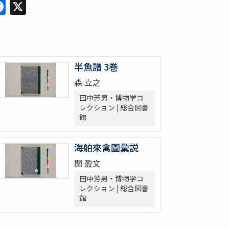
Facebook
X
半魚譜 3巻
森 立之
田中芳男・博物学コ
レクション | 総合図書
館
海舶來禽圖彙説
関 盈文
田中芳男・博物学コ
レクション | 総合図書
館