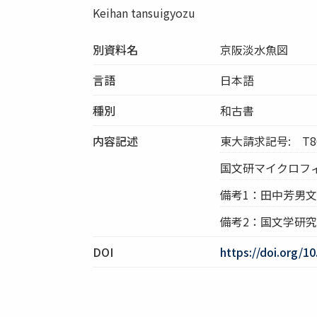
Keihan tansuigyozu
別資料名
京阪淡水魚図
言語
日本語
種別
和古書
内容記述
東大請求記号: T86
国文研マイクロフィル
備考1：田中芳男
備考2：国文学研
DOI
https://doi.org/1