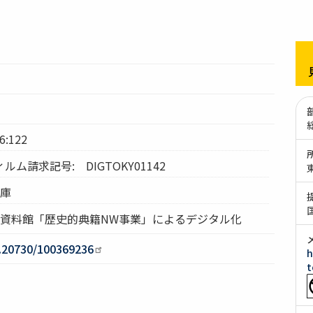
:122
ム請求記号: DIGTOKY01142
文庫
究資料館「歴史的典籍NW事業」によるデジタル化
0.20730/100369236
h
t