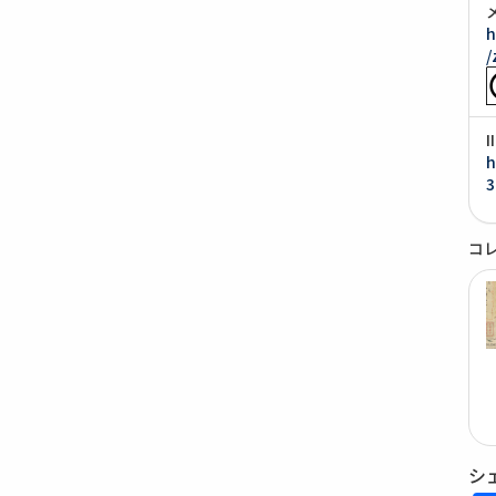
h
/
h
3
コ
シ