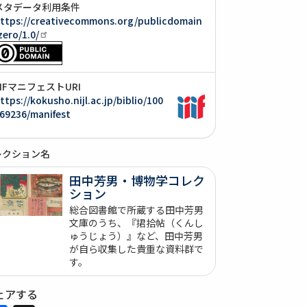
メタデータ利用条件
ttps://creativecommons.org/publicdomain
zero/1.0/
IIIFマニフェストURI
ttps://kokusho.nijl.ac.jp/biblio/100
69236/manifest
レクション名
田中芳男・博物学コレク
ション
総合図書館で所蔵する田中芳男
文庫のうち、『捃拾帖（くんし
ゅうじょう）』など、田中芳男
が自ら収集した貴重な資料群で
す。
ェアする