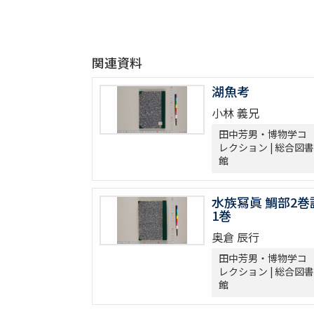
関連資料
湖魚考
小林 義兄
田中芳男・博物学コ
レクション | 総合図書
館
水族冩眞 鯛部2巻
1巻
奥倉 辰行
田中芳男・博物学コ
レクション | 総合図書
館