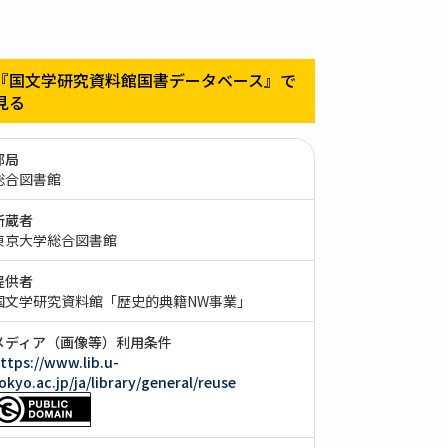
『国文学研究資料館国書データベース』で
見る
部局
総合図書館
所蔵者
東京大学総合図書館
提供者
国文学研究資料館「歴史的典籍NW事業」
メディア（画像等）利用条件
ttps://www.lib.u-
okyo.ac.jp/ja/library/general/reuse