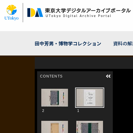
メ
イ
ン
コ
ン
テ
ン
田中芳男・博物学コレクション
資料の解
ツ
に
移
動