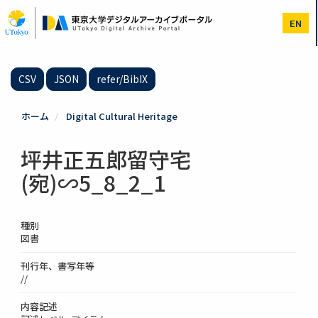
メ
イ
EN
ン
コ
ン
テ
CSV
JSON
refer/BibIX
ン
ツ
に
ホーム
Digital Cultural Heritage
移
動
坪井正五郎留守宅
(宛)∽5_8_2_1
種別
図書
刊行年、書写年等
//
内容記述