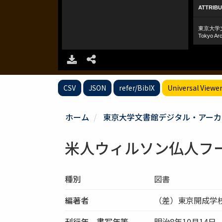
CSV
JSON
refer/BibIX
Universal Viewe
ホーム
東京大学文書館デジタル・アーカ
米人ウィルソン仏人フ
種別
図書
編著者
（差）東京開成学
刊行年、書写年等
明治8年10月14日