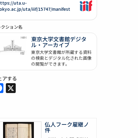
ttps://uta.u-
okyo.ac.jp/uta/iiif/15747/manifest
レクション名
東京大学文書館デジタ
ル・アーカイブ
東京大学文書館が所蔵する資料
の検索とデジタル化された画像
の閲覧ができます。
ェアする
Facebook
X
仏人フーク雇継ノ
件