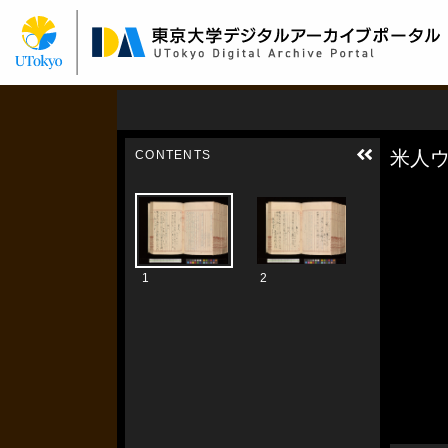
メ
イ
ン
コ
ン
テ
ン
ツ
に
移
動