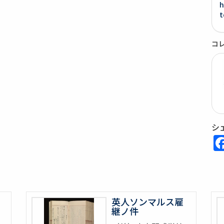
h
t
コ
シ
英人ソンマルス雇
継ノ件