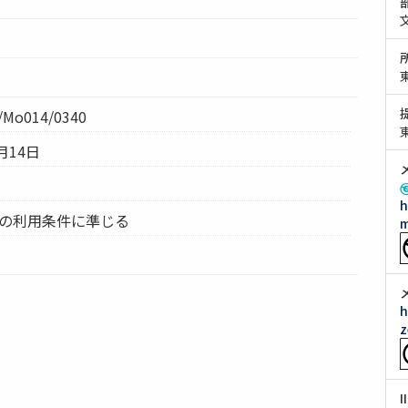
Mo014/0340
月14日
h
ムの利用条件に準じる
m
h
z