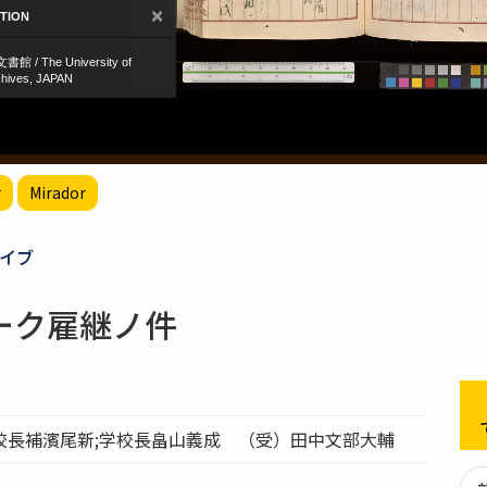
r
Mirador
イブ
ーク雇継ノ件
校長補濱尾新;学校長畠山義成 （受）田中文部大輔