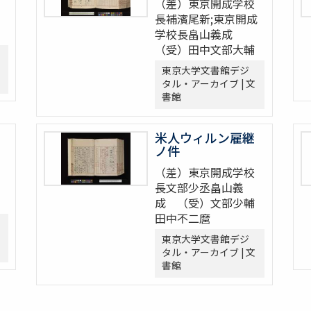
（差）東京開成学校
長補濱尾新;東京開成
学校長畠山義成
（受）田中文部大輔
東京大学文書館デジ
タル・アーカイブ | 文
書館
米人ウィルン雇継
ノ件
（差）東京開成学校
長文部少丞畠山義
成 （受）文部少輔
田中不二麿
東京大学文書館デジ
タル・アーカイブ | 文
書館