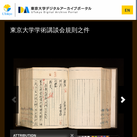
メ
イ
EN
ン
コ
ン
テ
ン
ツ
に
移
動