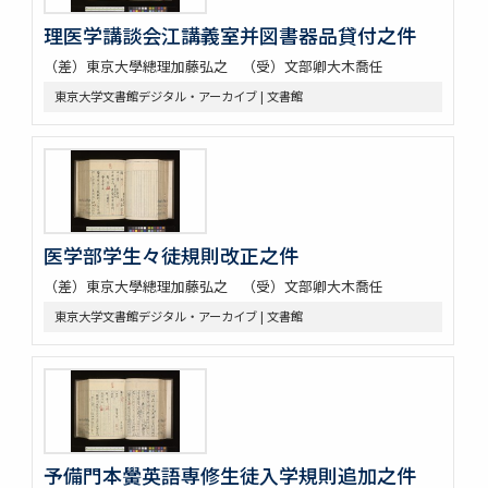
理医学講談会江講義室并図書器品貸付之件
（差）東京大學總理加藤弘之 （受）文部卿大木喬任
東京大学文書館デジタル・アーカイブ | 文書館
医学部学生々徒規則改正之件
（差）東京大學總理加藤弘之 （受）文部卿大木喬任
東京大学文書館デジタル・アーカイブ | 文書館
予備門本黌英語専修生徒入学規則追加之件