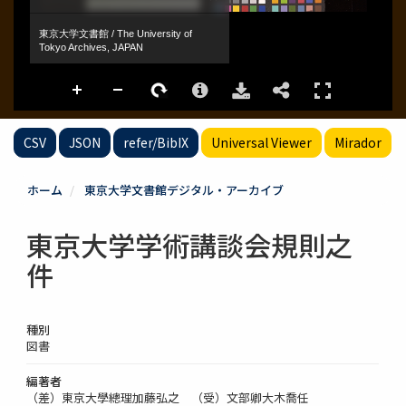
CSV
JSON
refer/BibIX
Universal Viewer
Mirador
ホーム
東京大学文書館デジタル・アーカイブ
東京大学学術講談会規則之
件
種別
図書
編著者
（差）東京大學總理加藤弘之 （受）文部卿大木喬任