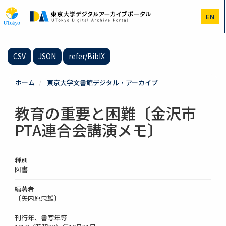
メ
イ
EN
ン
コ
ン
テ
CSV
JSON
refer/BibIX
ン
ツ
に
ホーム
東京大学文書館デジタル・アーカイブ
移
動
教育の重要と困難〔金沢市
PTA連合会講演メモ〕
種別
図書
編著者
〔矢内原忠雄〕
刊行年、書写年等