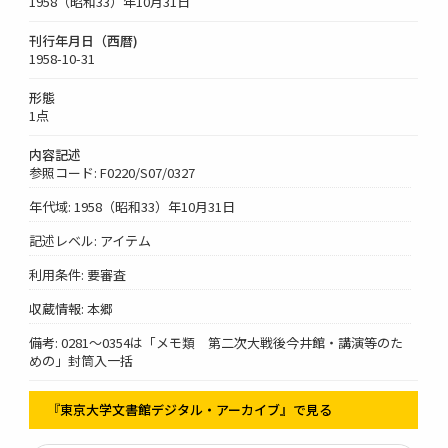
1958（昭和33）年10月31日
刊行年月日（西暦)
1958-10-31
形態
1点
内容記述
参照コード: F0220/S07/0327
年代域: 1958（昭和33）年10月31日
記述レベル: アイテム
利用条件: 要審査
収蔵情報: 本郷
備考: 0281～0354は「メモ類 第二次大戦後今井館・講演等のた
めの」封筒入一括
『東京大学文書館デジタル・アーカイブ』で見る