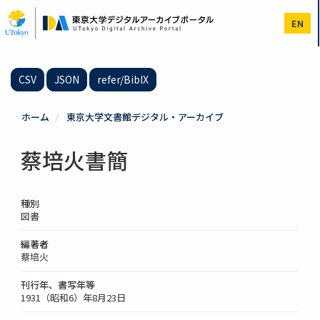
メ
イ
EN
ン
コ
ン
テ
CSV
JSON
refer/BibIX
ン
ツ
に
ホーム
東京大学文書館デジタル・アーカイブ
移
動
蔡培火書簡
種別
図書
編著者
蔡培火
刊行年、書写年等
1931（昭和6）年8月23日