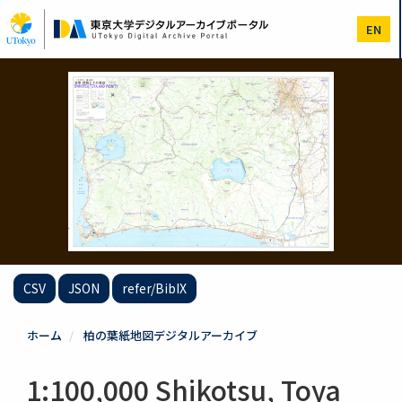
メ
イ
EN
ン
コ
ン
テ
ン
ツ
に
移
動
CSV
JSON
refer/BibIX
ホーム
柏の葉紙地図デジタルアーカイブ
1:100,000 Shikotsu, Toya