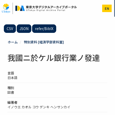
メ
イ
EN
ン
コ
ン
テ
CSV
JSON
refer/BibIX
ン
ツ
に
ホーム
特別資料 [経済学部資料室]
移
動
我國ニ於ケル銀行業ノ發達
言語
日本語
種別
図書
編著者
イノウエ カオル コウ デンキ ヘンサンカイ