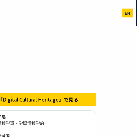
EN
『Digital Cultural Heritage』で見る
部局
情報学環・学際情報学府
所蔵者