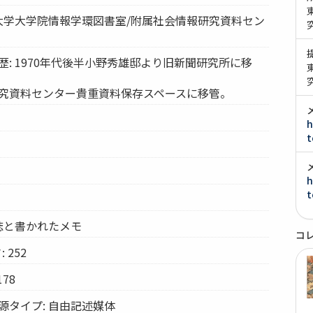
京大学大学院情報学環図書室/附属社会情報研究資料セン
歴: 1970年代後半小野秀雄邸より旧新聞研究所に移
研究資料センター貴重資料保存スペースに移管。
h
t
h
t
雑誌と書かれたメモ
コ
 252
78
源タイプ: 自由記述媒体