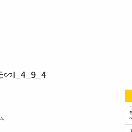
I_4_9_4
テム