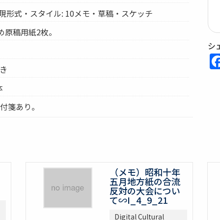
現形式・スタイル: 10メモ・草稿・スケッチ
詰め原稿用紙2枚。
シ
書き
体
の付箋あり。
（メモ）昭和十年
五月地方紙の合流
反対の大会につい
て∽I_4_9_21
Digital Cultural