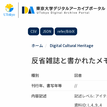
メ
イ
ン
コ
ン
テ
CSV
JSON
refer/BibIX
ン
ツ
に
ホーム
Digital Cultural Heritage
移
動
反省雑誌と書かれたメモ∽
種別
図書
刊行年、書写年等
//
内容記述
記述レベル: アイ
資料ID: I_4_9_4