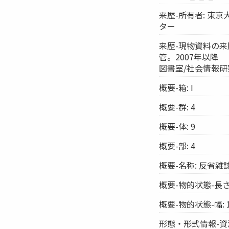
来歴-所有者: 東
ター
来歴-現物資料の来
管。2007年以降
図書室/社会情報
概要-箱: I
概要-群: 4
概要-体: 9
概要-部: 4
概要-名称: 反省
概要-物的状態-長さ:
概要-物的状態-幅: 1
形態・形式情報-資