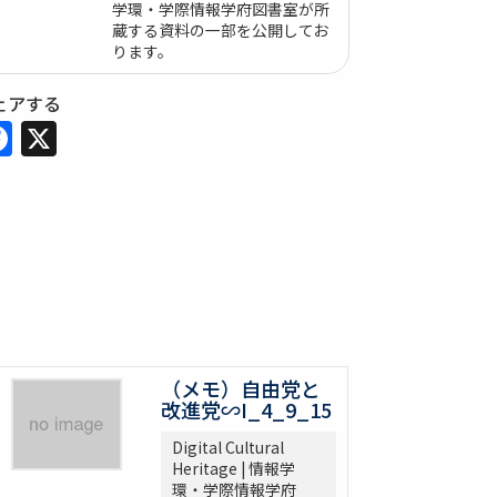
学環・学際情報学府図書室が所
蔵する資料の一部を公開してお
ります。
ェアする
Facebook
X
（メモ）自由党と
改進党∽I_4_9_15
Digital Cultural
Heritage | 情報学
環・学際情報学府