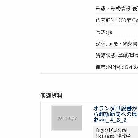
形態・形式情報-表
内容記述: 200字
言語: ja
過程: メモ・箇条
資源状態: 単紙/単
備考: M2階でG４
関連資料
オランダ風説書か
ら翻訳新聞への歴
史∽I_4_6_2
Digital Cultural
Heritage | 情報学