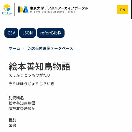
メ
イ
EN
ン
コ
ン
テ
CSV
JSON
refer/BibIX
ン
ツ
に
ホーム
芝居番付画像データベース
移
動
絵本善知鳥物語
えほんうとうものがたり
ぞうほほうじょうじらいき
別資料名
絵本善知鳥物語
増補北条時頼記
種別
図書