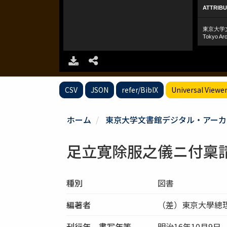
CSV
JSON
refer/BibIX
Universal Viewe
ホーム
東京大学文書館デジタル・アーカ
足立寛除服之儀ニ付稟
種別
図書
編著者
（差）東京大學總
刊行年、書写年等
明治16年10月9日