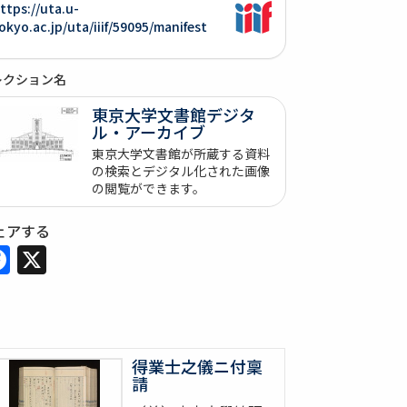
ttps://uta.u-
okyo.ac.jp/uta/iiif/59095/manifest
レクション名
東京大学文書館デジタ
ル・アーカイブ
東京大学文書館が所蔵する資料
の検索とデジタル化された画像
の閲覧ができます。
ェアする
Facebook
X
得業士之儀ニ付稟
請