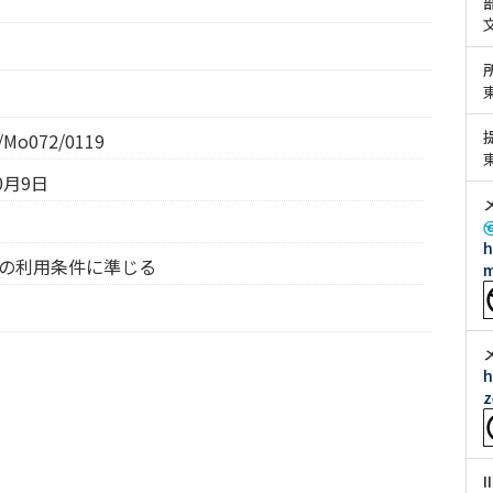
Mo072/0119
0月9日
h
ムの利用条件に準じる
m
h
z