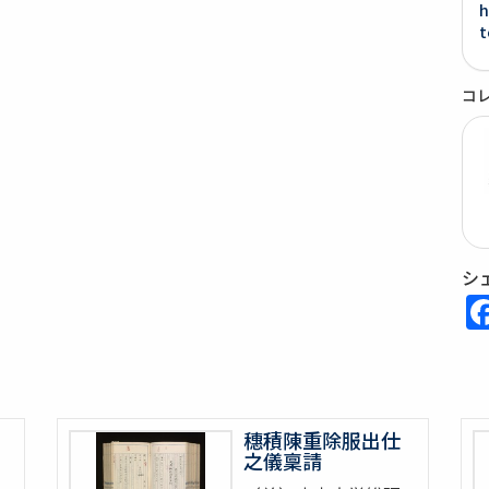
h
t
コ
シ
穗積陳重除服出仕
之儀稟請