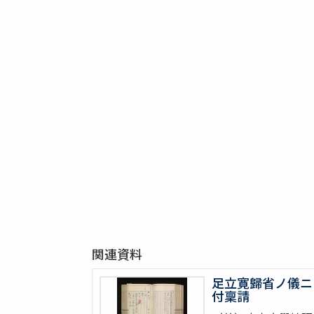
関連資料
足立寛歸省ノ儀ニ
付稟請