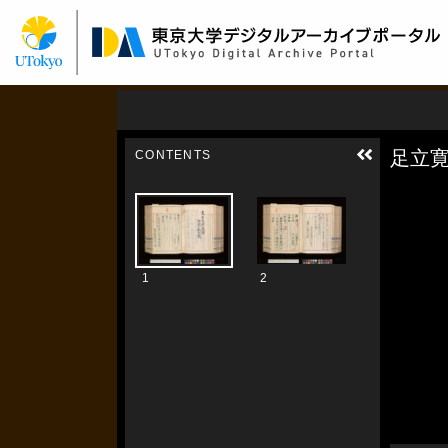
メ
イ
ン
コ
ン
テ
ン
ツ
に
移
動