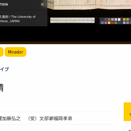
r
Mirador
イブ
請
理加藤弘之 （受）文部卿福岡孝弟